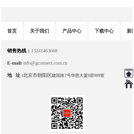
首页
关于我们
产品中心
下载中心
新
销售热线：
13241463668
E-mail:
info@gconnect.com.cn
地 址 :
北京市朝阳区
建国路7号
华恩大厦9层909室