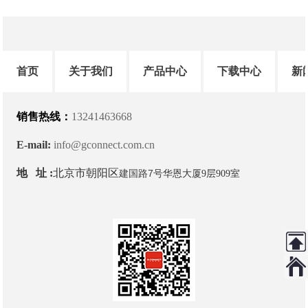
首页
关于我们
产品中心
下载中心
新
销售热线：
13241463668
E-mail:
info@gconnect.com.cn
地 址 :
北京市朝阳区
建国路7号
华恩大厦9层909室